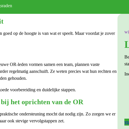
gsraden
it
wi
n goed op de hoogte is van wat er speelt. Maar voordat je zover
L
Be
st
 nieuwe OR-leden vormen samen een team, plannen vaste
urder regelmatig aanschuift. Ze weten precies wat hun rechten en
In
orden gehouden.
goede voorbereiding en duidelijke stappen.
n bij het oprichten van de OR
 praktische ondersteuning mocht dat nodig zijn. Zo zorgen we er
aar ook stevige vervolgstappen zet.
vr