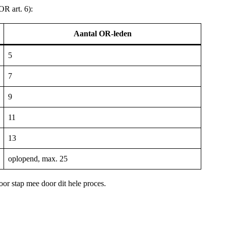
OR art. 6):
Aantal OR-leden
5
7
9
11
13
oplopend, max. 25
voor stap mee door dit hele proces.