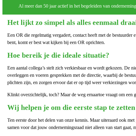
Al meer dan 50 jaar actief in het begeleiden van ondernemin
Het lijkt zo simpel als alles eenmaal draa
Een OR die regelmatig vergadert, contact heeft met de bestuurder e
bent, komt er best wat kijken bij een OR oprichten.
Hoe bereik je die ideale situatie?
Een aantal collega’s stelt zich verkiesbaar en wordt gekozen. De
overleggen en voeren gesprekken met de directie, waarbij de bestu
plichten zijn, en zorgen ervoor dat er op tijd weer verkiezingen w
Klinkt overzichtelijk, toch? Maar de weg ernaartoe vraagt om een 
Wij helpen je om die eerste stap te zette
Ten eerste door het delen van onze kennis. Maar uiteraard ook met
samen voor dat jouw ondernemingsraad niet alleen van start gaat, m