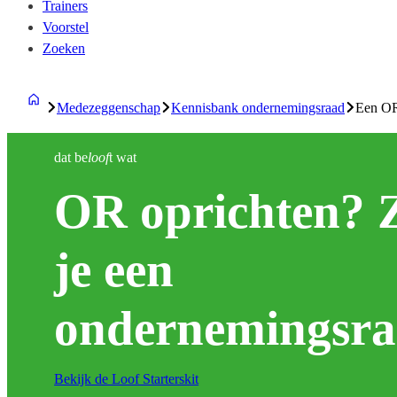
Trainers
Voorstel
Zoeken
Medezeggenschap
Kennisbank ondernemingsraad
Een OR
dat be
loof
t wat
OR oprichten? Z
je een
ondernemingsr
Bekijk de Loof Starterskit